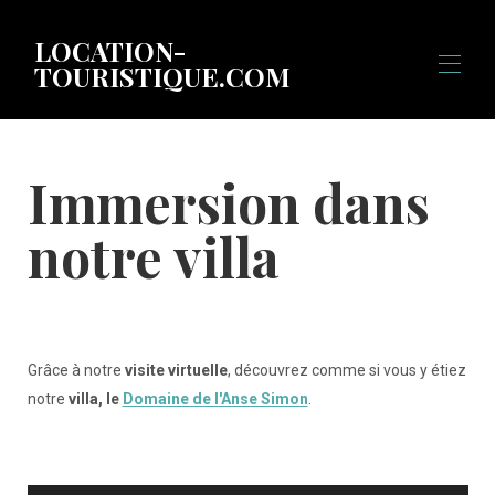
LOCATION-
TOURISTIQUE.COM
Startseite
Immersion dans
Alle Objekte
▾
Videos
notre villa
Virtueller Besuch
Aktivitäten
Wie komme ich nach Martinique?
KONTAKTIERE UNS
Grâce à notre
visite virtuelle
, découvrez comme si vous y étiez
notre
villa, le
Domaine de l'Anse Simon
.