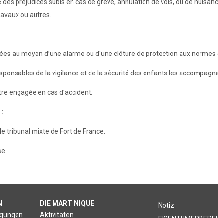
e des préjudices subis en cas de grève, annulation de vols, ou de nuis
travaux ou autres.
urisées au moyen d’une alarme ou d'une clôture de protection aux norme
responsables de la vigilance et de la sécurité des enfants les accompagn
être engagée en cas d’accident.
 :
le tribunal mixte de Fort de France.
se.
N
DIE MARTINIQUE
Notiz
ngungen
Aktivitäten