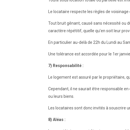
Toute sous location totale ou partielle est int
Le locataire respecte les règles de voisinage 
Tout bruit gênant, causé sans nécessité ou dû
caractère répétitif, quelle qu’en soit leur pro
En particulier au-delà de 22h du Lundi au Sam
Une tolérance est accordée pour le 1er janvie
7) Responsabilité :
Le logement est assuré par le propriétaire, qui
Cependant, il ne saurait être responsable en 
ou leurs biens.
Les locataires sont donc invités à souscrire 
8) Aléas :