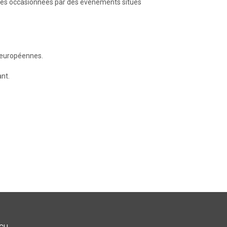
ances occasionnées par des événements situés
s européennes.
ant.